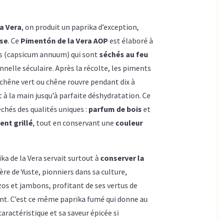
a Vera
, on produit un paprika d’exception,
se
. Ce
Pimentón de la Vera AOP
est élaboré à
nts (capsicum annuum) qui sont
séchés au feu
nelle séculaire. Après la récolte, les piments
 chêne vert ou chêne rouvre pendant dix à
à la main jusqu’à parfaite déshydratation​. Ce
hés des qualités uniques :
parfum de bois
et
nt grillé
, tout en conservant une
couleur
ka de la Vera servait surtout à
conserver la
re de Yuste, pionniers dans sa culture,
izos et jambons, profitant de ses vertus de
ant. C’est ce même paprika fumé qui donne au
aractéristique et sa saveur épicée si