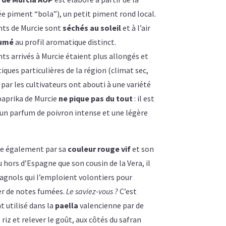
e piment “bola”), un petit piment rond local.
ents de Murcie sont
séchés au soleil
et à l’air
fumé
au profil aromatique distinct​.
s arrivés à Murcie étaient plus allongés et
iques particulières de la région (climat sec,
e par les cultivateurs ont abouti à une variété
 paprika de Murcie
ne pique pas du tout
: il est
un parfum de poivron intense et une légère
se également par sa
couleur rouge vif
et son
u hors d’Espagne que son cousin de la Vera, il
agnols qui l’emploient volontiers pour
er de notes fumées.
Le saviez-vous ?
C’est
 utilisé dans la
paella
valencienne par de
riz et relever le goût, aux côtés du safran​