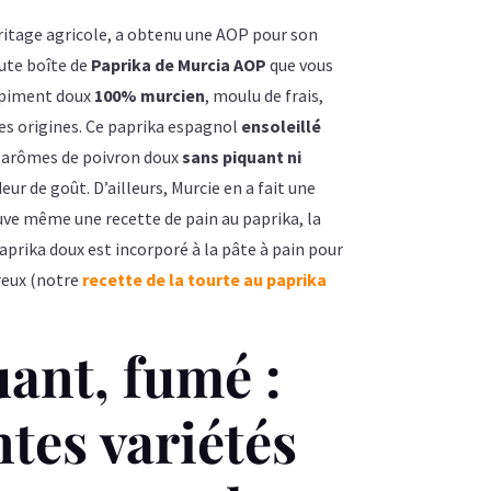
éritage agricole, a obtenu une AOP pour son
oute boîte de
Paprika de Murcia AOP
que vous
 piment doux
100% murcien
, moulu de frais,
res origines. Ce paprika espagnol
ensoleillé
es arômes de poivron doux
sans piquant ni
eur de goût. D’ailleurs, Murcie en a fait une
rouve même une recette de pain au paprika, la
paprika doux est incorporé à la pâte à pain pour
ureux (notre
recette de la tourte au paprika
ant, fumé :
ntes variétés