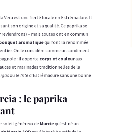
a Vera est une fierté locale en Estrémadure. Il
sant son origine et sa qualité. Ce paprika se
 y reviendrons) – mais toutes ont en commun
bouquet aromatique
qui font la renommée
 entier. On le considère comme un condiment
pagnole : il apporte
corps et couleur
aux
sauces et marinades traditionnelles de la
igas
ou le
frite
d’Estrémadure sans une bonne
cia : le paprika
vant
le soleil généreux de
Murcie
qu’est né un
 de Murcia AOP
est élaboré à partir de la