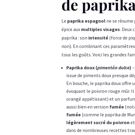
de paprik
Le
paprika espagnol
ne se résume p
épice aux
multiples visages
. Deux 
paprika : son
intensité
(force de pi
non). En combinant ces paramètres
tous les goûts. Voici les grandes fam
Paprika doux (
pimentón dulce
)
–
issue de piments doux presque dé
En bouche, le paprika doux offre 
évoquant le poivron rouge mûr. Il
orangé appétissant) et un parfum 
aussi bien en version
fumée
(not
fumée
(comme le paprika de Murc
légèrement sucré du poivron
et
dans de nombreuses recettes trad