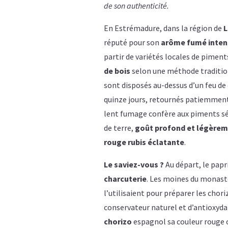
de son authenticité.
En Estrémadure, dans la région de
L
réputé pour son
arôme fumé inten
partir de variétés locales de pime
de bois
selon une méthode tradition
sont disposés au-dessus d’un feu de
quinze jours, retournés patiemment 
lent fumage confère aux piments séc
de terre,
goût profond et légèreme
rouge rubis éclatante
.
Le saviez-vous ?
Au départ, le papri
charcuterie
. Les moines du monastè
l’utilisaient pour préparer les chor
conservateur naturel et d’antioxyd
chorizo
espagnol sa couleur rouge c