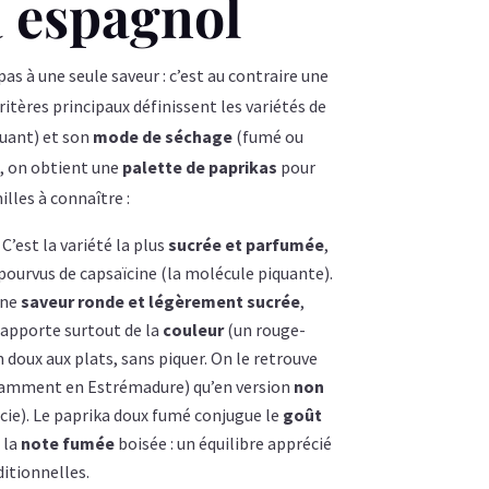
a espagnol
as à une seule saveur : c’est au contraire une
critères principaux définissent les variétés de
quant) et son
mode de séchage
(fumé ou
, on obtient une
palette de paprikas
pour
illes à connaître :
 C’est la variété la plus
sucrée et parfumée
,
pourvus de capsaïcine (la molécule piquante).
une
saveur ronde et légèrement sucrée
,
 apporte surtout de la
couleur
(un rouge-
doux aux plats, sans piquer. On le retrouve
amment en Estrémadure) qu’en version
non
ie). Le paprika doux fumé conjugue le
goût
 la
note fumée
boisée : un équilibre apprécié
itionnelles.