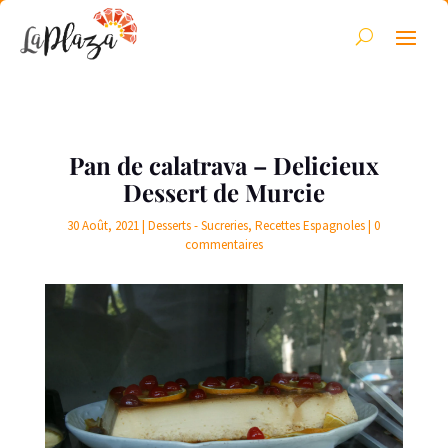
Pan de calatrava – Delicieux
Dessert de Murcie
30 Août, 2021
|
Desserts - Sucreries
,
Recettes Espagnoles
|
0
commentaires