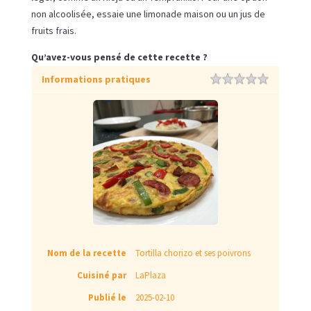
non alcoolisée, essaie une limonade maison ou un jus de
fruits frais.
Qu’avez-vous pensé de cette recette ?
Informations pratiques
Rating
1 star
2 stars
3 stars
4 stars
5 stars
Nom de la recette
Tortilla chorizo et ses poivrons
Cuisiné par
LaPlaza
Publié le
2025-02-10