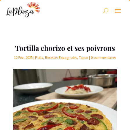
Tortilla chorizo et ses poivrons
10 Fév, 2025
|
Plats
,
Recettes Espagnoles
,
Tapas
|
0 commentaires