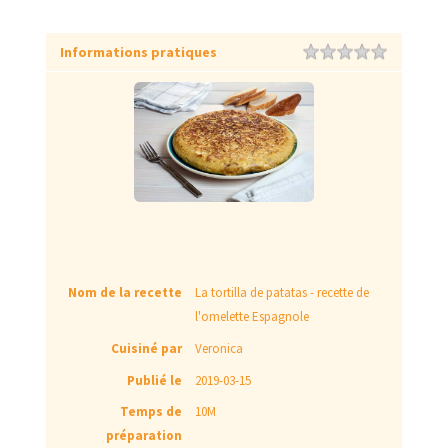
Informations pratiques
Rating
1 star
2 stars
3 stars
4 stars
5 stars
Nom de la recette
La tortilla de patatas - recette de
l'omelette Espagnole
Cuisiné par
Veronica
Publié le
2019-03-15
Temps de
10M
préparation