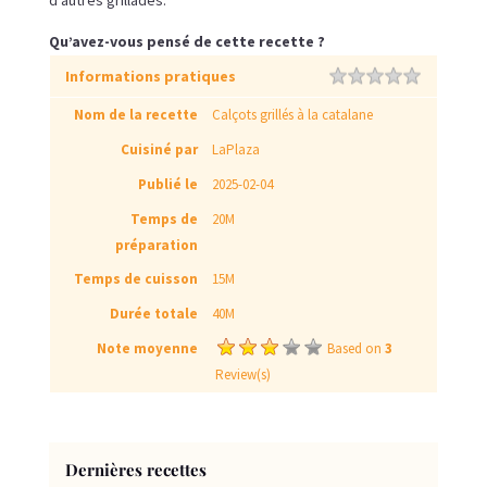
d’autres grillades.
Qu’avez-vous pensé de cette recette ?
Informations pratiques
Rating
1 star
2 stars
3 stars
4 stars
5 stars
Nom de la recette
Calçots grillés à la catalane
Cuisiné par
LaPlaza
Publié le
2025-02-04
Temps de
20M
préparation
Temps de cuisson
15M
Durée totale
40M
Note moyenne
Based on
3
Review(s)
Dernières recettes