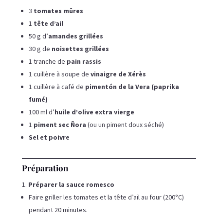
3
tomates mûres
1
tête d’ail
50 g d’
amandes grillées
30 g de
noisettes grillées
1 tranche de
pain rassis
1 cuillère à soupe de
vinaigre de Xérès
1 cuillère à café de
pimentón de la Vera (paprika
fumé)
100 ml d’
huile d’olive extra vierge
1
piment sec Ñora
(ou un piment doux séché)
Sel et poivre
Préparation
Préparer la sauce romesco
Faire griller les tomates et la tête d’ail au four (200°C)
pendant 20 minutes.