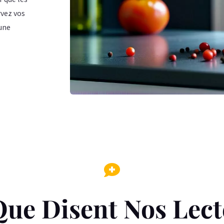
rvez vos
 une

Que Disent Nos Lect