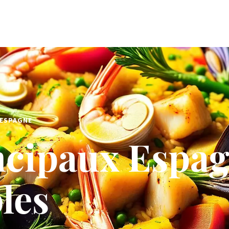
'ESPAGNE
ncipaux Espa
les