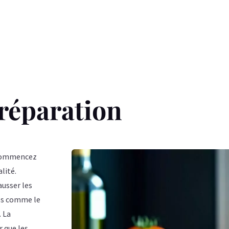
réparation
, commencez
lité.
ausser les
ces comme le
. La
r que les